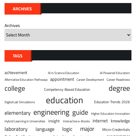
ARCHIVES
Archives
TAGS
achievement
AI in Science Education
AI Powered Education
appointment
Alternative Education Pathways
Career Development
Career Readiness
degree
college
Competency-Based Education
education
Education Trends 2026
Digital Lab Simulations
engineering
guide
elementary
Higher Education Innovation
internet
knowledge
insight
Hybrid Learning in Universities
Interactive e-Books
major
laboratory
logic
language
Micro-Credentials