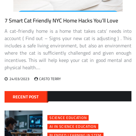
7 Smart Cat Friendly NYC Home Hacks You’ll Love
A cat-friendly home is a home that takes cats’ needs into
account ( Find out – Signs your new cat is adjusting ) . This
includes a safe living environment, but also an environment
where the cat is sufficiently challenged and given enough
incentives. This will help keep your cat in good mental and
physical health.…
24/03/2023
CASTO TERRY
RECENT POST
SCIENCE EDUCATION
AI IN SCIENCE EDUCATION
BLENDED LEARNING IN STEM