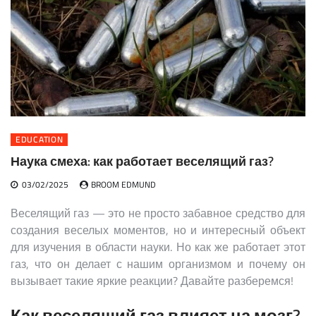
EDUCATION
Наука смеха: как работает веселящий газ?
03/02/2025
BROOM EDMUND
Веселящий газ — это не просто забавное средство для
создания веселых моментов, но и интересный объект
для изучения в области науки. Но как же работает этот
газ, что он делает с нашим организмом и почему он
вызывает такие яркие реакции? Давайте разберемся!
Как веселящий газ влияет на мозг?