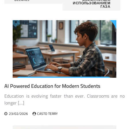
navigation
ИСПОЛЬЗОВАНИЕМ
ГАЗА
AI Powered Education for Modern Students
Education is evolving faster than ever. Classrooms are no
longer […]
23/02/2026
CASTO TERRY