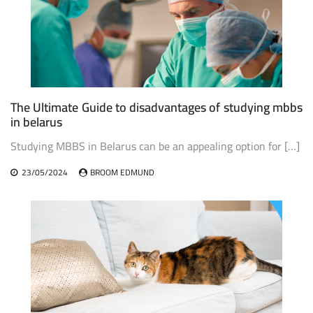
The Ultimate Guide to disadvantages of studying mbbs
in belarus
Studying MBBS in Belarus can be an appealing option for […]
23/05/2024
BROOM EDMUND