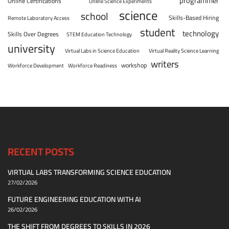
programmer
Online Certifications
Online Science Experiments
science
school
Skills-Based Hiring
Remote Laboratory Access
student
technology
Skills Over Degrees
STEM Education Technology
university
Virtual Labs in Science Education
Virtual Reality Science Learning
writers
workshop
Workforce Development
Workforce Readiness
RECENT POSTS
VIRTUAL LABS TRANSFORMING SCIENCE EDUCATION
27/02/2026
FUTURE ENGINEERING EDUCATION WITH AI
26/02/2026
THE SHIFT FROM DEGREES TO SKILLS IN 2026